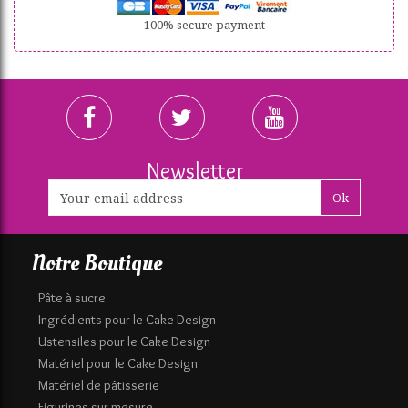
100% secure payment
Newsletter
Ok
Notre Boutique
Pâte à sucre
Ingrédients pour le Cake Design
Ustensiles pour le Cake Design
Matériel pour le Cake Design
Matériel de pâtisserie
Figurines sur mesure