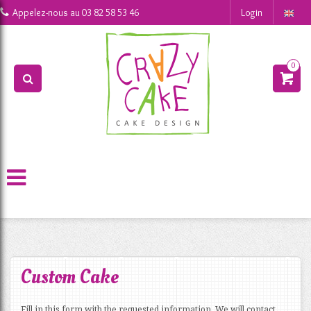
0
Appelez-nous au
03 82 58 53 46
Login
0
>
>
Our Company
Nos tarifs
Custom Cake
Fill in this form with the requested information. We will contact