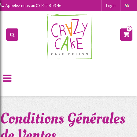
0
Appelez-nous au
03 82 58 53 46
Login
0
>
>
Informations
CGV
Conditions Générales
de Ventes