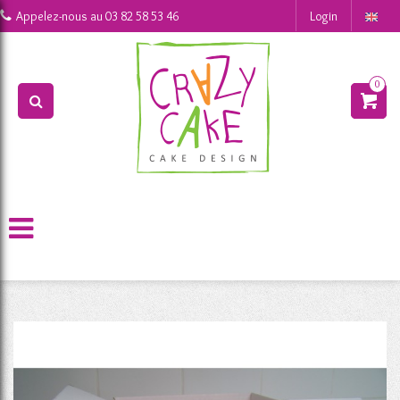
0
Appelez-nous au
03 82 58 53 46
Login
0
>
>
Shop
Carton de transport