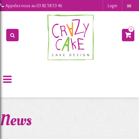
0
Appelez-nous au
03 82 58 53 46
Login
0
>
News
News