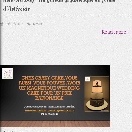
d'Astéroîde
03/07/2017
News
Read more