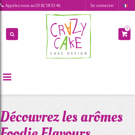
0
Appelez-nous au
03 82 58 53 46
Se connecter
0
>
>
Actualités
Découvrez les arômes Foodie Flavours
Découvrez les arômes
Foodie Flavours