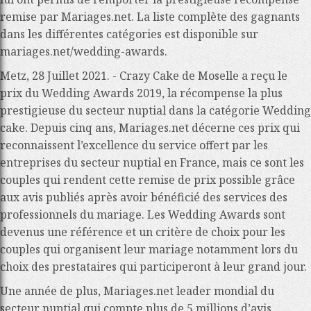
remise par Mariages.net. La liste complète des gagnants
dans les différentes catégories est disponible sur
mariages.net/wedding-awards.
Metz, 28 Juillet 2021.
- Crazy Cake de Moselle a reçu le
prix du Wedding Awards 2019, la récompense la plus
prestigieuse du secteur nuptial dans la catégorie Wedding
cake. Depuis cinq ans, Mariages.net décerne ces prix qui
reconnaissent l’excellence du service offert par les
entreprises du secteur nuptial en France, mais ce sont les
couples qui rendent cette remise de prix possible grâce
aux avis publiés après avoir bénéficié des services des
professionnels du mariage. Les Wedding Awards sont
devenus
une référence et un critère de choix pour les
couples qui organisent leur mariage
notamment lors du
choix des prestataires qui participeront à leur grand jour.
Une année de plus, Mariages.net leader mondial du
secteur nuptial qui compte
plus de 5 millions d’avis