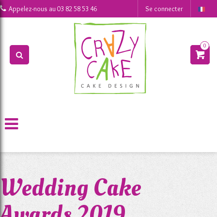
0
Appelez-nous au
03 82 58 53 46
Se connecter
0
>
>
Actualités
Wedding Cake Awards 2019
Wedding Cake
Awards 2019