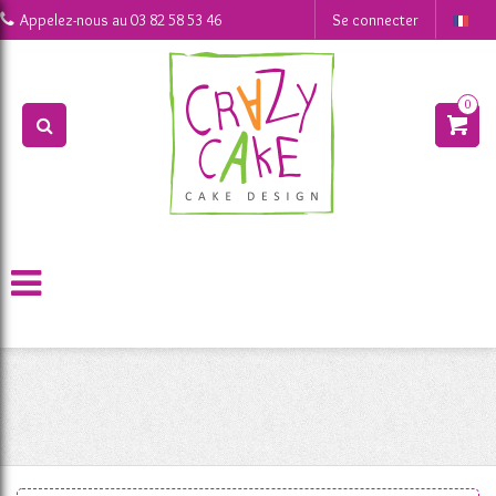
0
Appelez-nous au
03 82 58 53 46
Se connecter
0